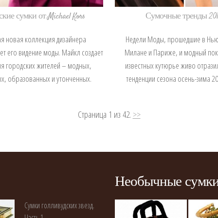
кие сумки от Michael Kors
Сумочные тренды 201
я новая коллекция дизайнера
Недели Моды, прошедшие в Нь
ет его видение моды. Майкл создает
Милане и Париже, и модный пок
я городских жителей – модных,
известных кутюрье живо отрази
х, образованных и утонченных.
тенденции сезона осень-зима 2
Страница 1 из 42.
>>
Необычные сумк
Сумки голливудских звезд.
Часть 1