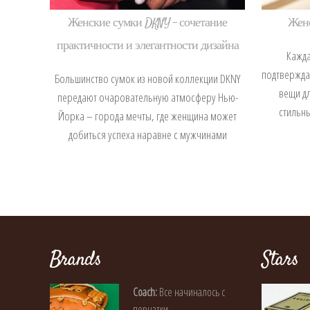
Женские сумки DKNY – сочетание
Женс
практичности и элегантности дизайна
Кажда
подтвержда
Большинство сумок из новой коллекции DKNY
вещи дл
передают очаровательную атмосферу Нью-
стильны
Йорка – города мечты, где женщина может
добиться успеха наравне с мужчинами
Brands
Stars
Coach:
Все начиналось с
перчатки