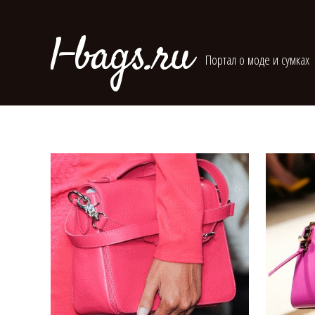
l-bags.ru
Портал о моде и сумках