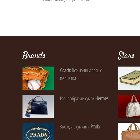
Brands
Stars
Coach:
Все начиналось с
перчатки
Разнообразие сумок
Hermes
Звезды с сумками
Prada