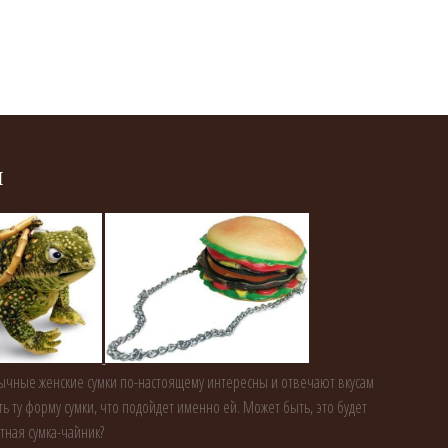
и
чные женские сумки по-настоящему интересны и отвечают вкусам
ь ту форму сумки, что подойдет именно ей. Может быть, это будет
тная сумка-чайник?