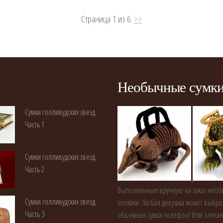
Страница 1 из 6.
>>
Необычные сумк
Сумки голливудских звезд.
Часть 1
Сумки голливудских звезд.
Часть 2
Выполненные вручную на заказ необы
Сумки голливудских звезд.
хозяйки. Любая девушка может выбрат
Часть 3
объемная сумка-телефон? Или элеган