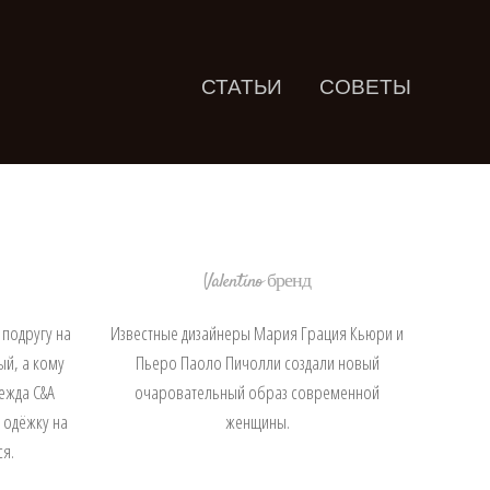
СТАТЬИ
СОВЕТЫ
Valentino бренд
 подругу на
Известные дизайнеры Мария Грация Кьюри и
ый, а кому
Пьеро Паоло Пичолли создали новый
ежда C&A
очаровательный образ современной
 одёжку на
женщины.
ся.