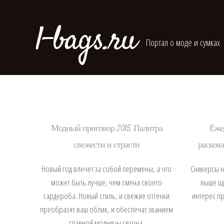
l-bags.ru
Портал о моде и сумках
Модный приговор 2015. Палитра
Еже
свежести и страсти
раскова
Новый год влечет за собой перемены, а что
Сникерсы н
может быть лучше, чем смена своего
выше щи
гардероба. Новый стиль, и свежие оттенки
интерес пр
преобразят ваш облик, и обеспечат званием
главной модницы сезона.