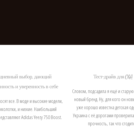
дневный выбор, дающий
Тест-драйв для C&A
нность и уверенность в себе
Словом, подсадила я ещё и старую
новый бренд. Ну, для кого он нов
осят все. В моде и высокие модели,
уже хорошо известна детская од
колотки, и низкие. Наибольший
Украина с её дорогами проверила
едставляют Adidas Yeezy 750 Boost.
прочность, так что сгодит